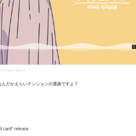
ails: trail 9 xf
なんだかえらいテンションの選曲ですよ？
rd” release.