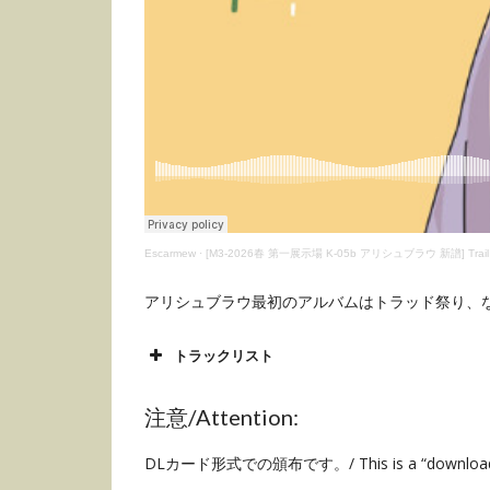
Escarmew
·
[M3-2026春 第一展示場 K-05b アリシュブラウ 新譜] Trail the tr
アリシュブラウ最初のアルバムはトラッド祭り、
トラックリスト
注意/Attention:
DLカード形式での頒布です。/ This is a “download ca