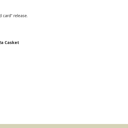
rd” release.
2a Casket