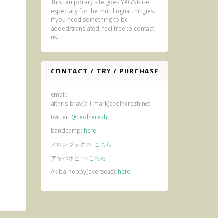
This temporary site goes YAGNI-like,
especially for the multilingual thingies.
If you need something to be
added/translated,
feel free to contact
us.
CONTACT / TRY / PURCHASE
email:
aithris-brav[a-t-mark]ceolnerezh.net
twitter:
@ceolnerezh
bandcamp:
here
メロンブックス:
こちら
アキバホビー:
こちら
Akiba-hobby(overseas):
here