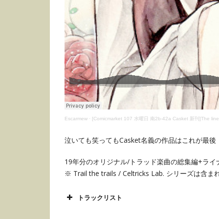
Escarmew
·
[Comicmarket 107 水曜日 南2b-42a Casket 新刊]The l
泣いても笑ってもCasket名義の作品はこれが最後
19年分のオリジナル/トラッド楽曲の総集編+ライナー
※ Trail the trails / Celtricks Lab.
トラックリスト