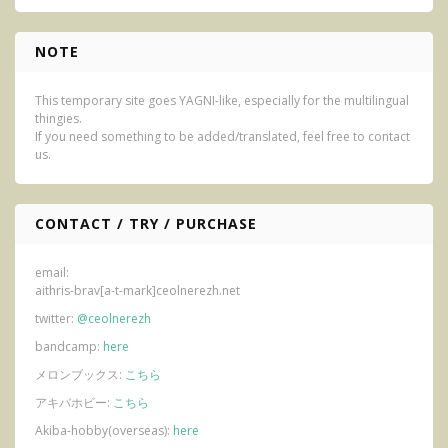
NOTE
This temporary site goes YAGNI-like,
especially for the multilingual
thingies.
If you need something to be added/translated,
feel free to contact
us.
CONTACT / TRY / PURCHASE
email:
aithris-brav[a-t-mark]ceolnerezh.net
twitter:
@ceolnerezh
bandcamp:
here
メロンブックス:
こちら
アキバホビー:
こちら
Akiba-hobby(overseas):
here