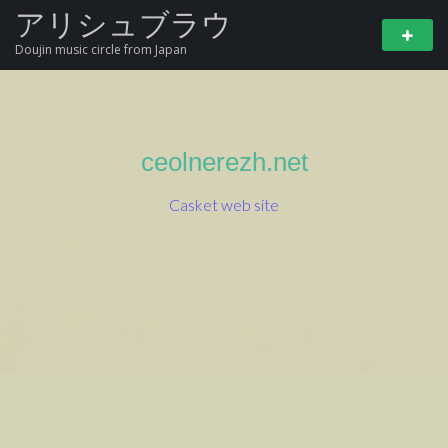
アリシュブラウ
Doujin music circle from Japan
ceolnerezh.net
Casket web site